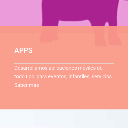
APPS
Desarrollamos aplicaciones móviles de
todo tipo: para eventos, infantiles, servicios.
Saber más