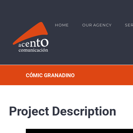
Skip
contenido de la página
to
content
HOME
OUR AGENCY
SE
CÓMIC GRANADINO
Project Description