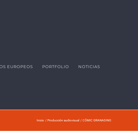
OS EUROPEOS
PORTFOLIO
NOTICIAS
Inicio
Producción audiovisual
CÓMIC GRANADINO