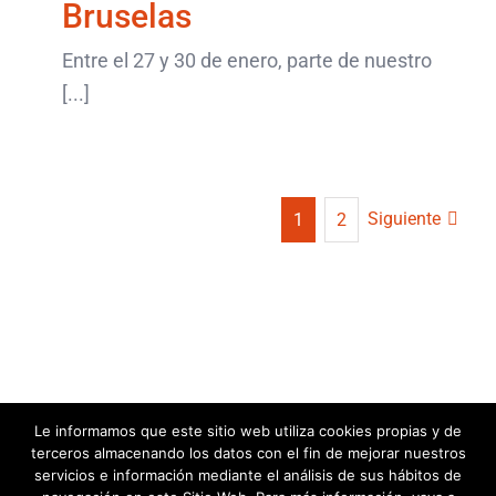
Bruselas
Entre el 27 y 30 de enero, parte de nuestro
[...]
Siguiente
1
2
Le informamos que este sitio web utiliza cookies propias y de
© Acentoline Comunicación Editora SL -
2026 |
terceros almacenando los datos con el fin de mejorar nuestros
info@acentocomunicacion.com
|
Política de Privacidad
|
Política de
servicios e información mediante el análisis de sus hábitos de