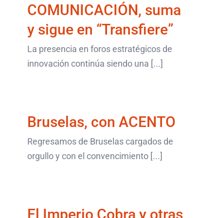
últimos artículos
COMUNICACIÓN, suma
y sigue en “Transfiere”
La presencia en foros estratégicos de
innovación continúa siendo una [...]
Bruselas, con ACENTO
últimos artículos
Bruselas, con ACENTO
Regresamos de Bruselas cargados de
orgullo y con el convencimiento [...]
El Imperio Cobra y otras
narrativas audiovisuales
| Manuel Sicilia
El Imperio Cobra y otras