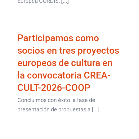
Europea CORDIS, [...]
proyectos europeos de
cultura en la
Participamos como
convocatoria CREA-
socios en tres proyectos
CULT-2026-COOP
europeos de cultura en
últimos artículos
la convocatoria CREA-
CULT-2026-COOP
Concluimos con éxito la fase de
presentación de propuestas a [...]
Trío de ases, clientes
top