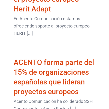
Herit Adapt
En Acento Comunicación estamos
ACENTO forma parte
ofreciendo soporte al proyecto europeo
HERIT [...]
del 15% de
organizaciones
españolas que lideran
ACENTO forma parte del
proyectos europeos
15% de organizaciones
últimos artículos
españolas que lideran
proyectos europeos
Acento Comunicación ha coliderado SSH
“El País” se hace eco de
Centre, junto a Anglia Ruskin [...]