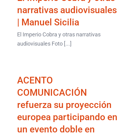
TALENTOS
últimos artículos
narrativas audiovisuales
| Manuel Sicilia
ACENTO
El Imperio Cobra y otras narrativas
COMUNICACIÓN
audiovisuales Foto [...]
refuerza su proyección
europea participando
ACENTO
en un evento doble en
COMUNICACIÓN
Bruselas
refuerza su proyección
últimos artículos
europea participando en
un evento doble en