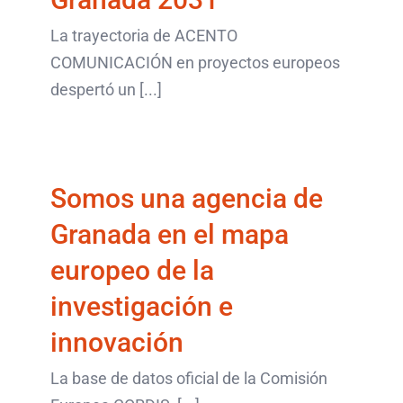
La trayectoria de ACENTO
Somos una agencia de
COMUNICACIÓN en proyectos europeos
despertó un [...]
Granada en el mapa
europeo de la
investigación e
Somos una agencia de
innovación
Granada en el mapa
últimos artículos
europeo de la
investigación e
innovación
Participamos como
La base de datos oficial de la Comisión
socios en tres