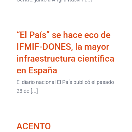
IFMIF-DONES, la mayor
infraestructura
“El País” se hace eco de
científica en España
IFMIF-DONES, la mayor
últimos artículos
infraestructura científica
en España
El diario nacional El País publicó el pasado
28 de [...]
ACENTO
COMUNICACIÓN, suma
y sigue en “Transfiere”
ACENTO