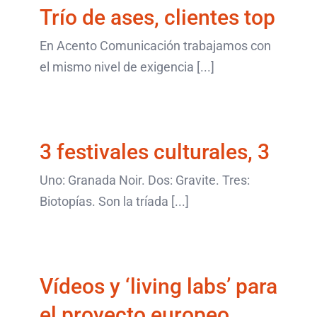
Trío de ases, clientes top
Sin categorizar
últimos artículos
En Acento Comunicación trabajamos con
el mismo nivel de exigencia [...]
3 festivales culturales, 3
últimos artículos
3 festivales culturales, 3
Uno: Granada Noir. Dos: Gravite. Tres:
Biotopías. Son la tríada [...]
Vídeos y ‘living labs’
para el proyecto
europeo Herit Adapt
Vídeos y ‘living labs’ para
últimos artículos
el proyecto europeo