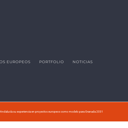
OS EUROPEOS
PORTFOLIO
NOTICIAS
 Andalucía su experiencia en proyectos europeos como modelo para Granada 2031