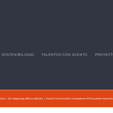
SOSTENIBILIDAD
TALENTOS CON ACENTO
PROYECT
Inicio
Sin categorizar
últimos artículos
Acento Comunicación comparte en el II Encuentro Impronta