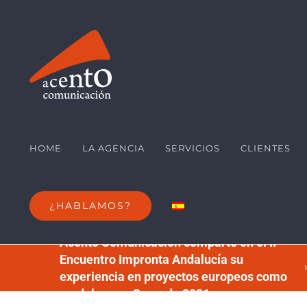
Saltar
al
contenido
HOME
LA AGENCIA
SERVICIOS
CLIENTES
¿HABLAMOS?
Acento Comunicación comparte en el II
Encuentro Impronta Andalucía su
experiencia en proyectos europeos como
modelo para Granada 2031