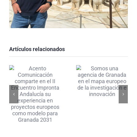
Comunicación
comparte
Somos
en el II
una
Encuentro
Artículos relacionados
agencia de
Impronta
Granada
Andalucía
en el mapa
su
europeo
experiencia
de la
en
investigación
proyectos
e
europeos