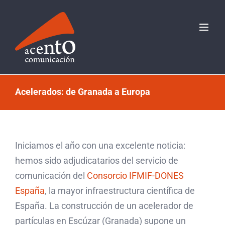
Saltar
al
contenido
Acelerados: de Granada a Europa
Iniciamos el año con una excelente noticia:
hemos sido adjudicatarios del servicio de
comunicación del
Consorcio IFMIF-DONES
España
, la mayor infraestructura científica de
España. La construcción de un acelerador de
partículas en Escúzar (Granada) supone un