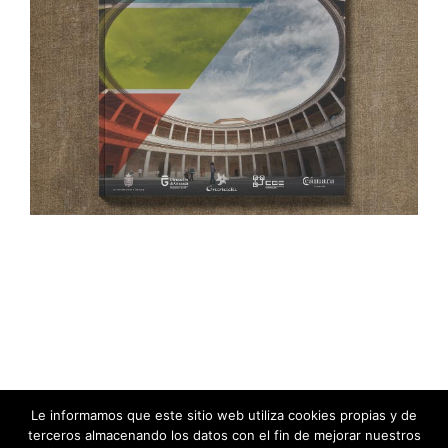
Bureau
Diseño gráfico
Le informamos que este sitio web utiliza cookies propias y de
© Acentoline Comunicación Editora SL -
2026 |
terceros almacenando los datos con el fin de mejorar nuestros
info@acentocomunicacion.com
|
Política de Privacidad
|
Política de