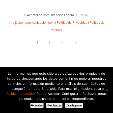
audiovisual
RRSS
© Acentoline Comunicación Editora SL -
2026 |
info@acentocomunicacion.com
|
Política de Privacidad
|
Política de
Cookies
Facebook
YouTube
Instagram
LinkedIn
Le informamos que este sitio web utiliza cookies propias y de
terceros almacenando los datos con el fin de mejorar nuestros
servicios e información mediante el análisis de sus hábitos de
navegación en este Sitio Web. Para más información, vaya a
Política de cookies
Puede Aceptar, Configurar o Rechazar todas
las cookies pulsando el botón correspondiente.
Aceptar
Rechazar
Configurar