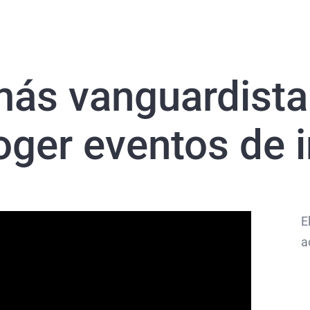
más vanguardist
oger eventos de 
E
a