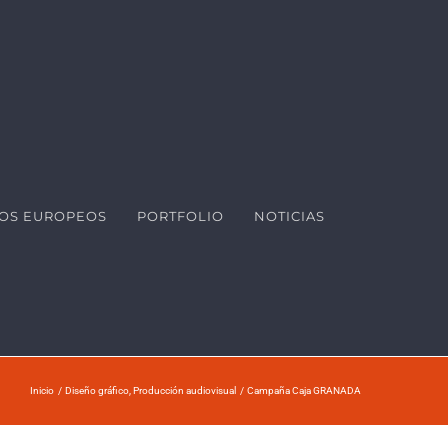
OS EUROPEOS
PORTFOLIO
NOTICIAS
Inicio
Diseño gráfico
Producción audiovisual
Campaña Caja GRANADA