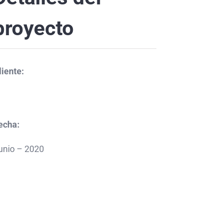
proyecto
liente:
echa:
unio – 2020