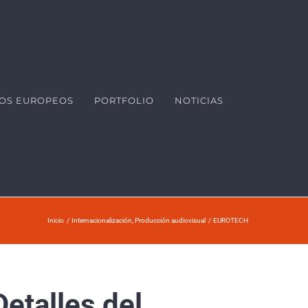
OS EUROPEOS
PORTFOLIO
NOTICIAS
Inicio
Internacionalización
Producción audiovisual
EUROTECH
Detalles del