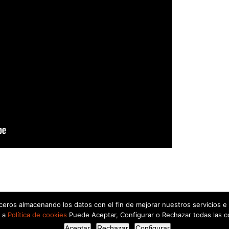
rceros almacenando los datos con el fin de mejorar nuestros servicios e
a a
Política de cookies
Puede Aceptar, Configurar o Rechazar todas las c
nicacion.com
|
Política de Privacidad
|
Política de Cookies
Aceptar
Rechazar
Configurar