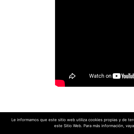
Le informamos que este sitio web utiliza cookies propias y de te
este Sitio Web. Para más información, vay
© Acentoline Comunicación Editora SL -
2026 |
info@acentocomu