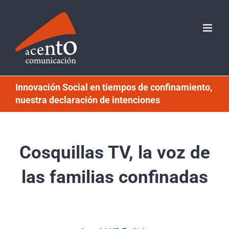
Saltar
al
contenido
Innovación Social en tiempos de confinamiento,
nuestra declaración de intenciones
Cosquillas TV, la voz de
las familias confinadas