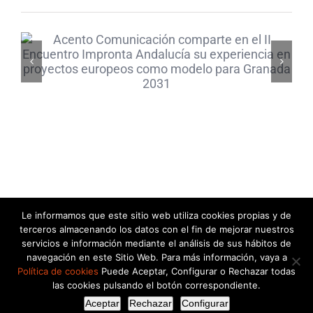
comparte en el II
Encuentro Impronta
Andalucía su experiencia
en proyectos europeos
como modelo para
Granada 2031
Le informamos que este sitio web utiliza cookies propias y de
© Acentoline Comunicación Editora SL -
2026 |
terceros almacenando los datos con el fin de mejorar nuestros
info@acentocomunicacion.com
|
Política de Privacidad
|
Política de
servicios e información mediante el análisis de sus hábitos de
navegación en este Sitio Web. Para más información, vaya a
Cookies
Política de cookies
Puede Aceptar, Configurar o Rechazar todas
las cookies pulsando el botón correspondiente.
Facebook
YouTube
Instagram
LinkedIn
Aceptar
Rechazar
Configurar