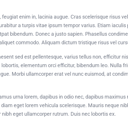
eugiat enim in, lacinia augue. Cras scelerisque risus vel
bitur a turpis vitae ipsum tempor varius. Etiam iaculis p
utpat bibendum. Donec a justo sapien. Phasellus condim
aliquet commodo. Aliquam dictum tristique risus vel curs
sent sed est pellentesque, varius tellus non, efficitur nis
 lobortis, elementum orci efficitur, bibendum leo. Nulla fr
ugue. Morbi ullamcorper erat vel nunc euismod, at condi
ivamus urna lorem, dapibus in odio nec, dapibus maximus 
n diam eget lorem vehicula scelerisque. Mauris neque ni
ar nibh eget ullamcorper rutrum. Duis nec lobortis ex.