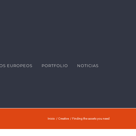
OS EUROPEOS
PORTFOLIO
NOTICIAS
Inicio
Creative
Finding the assets you need