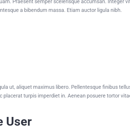
uam. Praesent semper scelerisque accumsan. Integer vita
llentesque a bibendum massa. Etiam auctor ligula nibh.
ula ut, aliquet maximus libero. Pellentesque finibus tellus
c placerat turpis imperdiet in. Aenean posuere tortor vit
e User