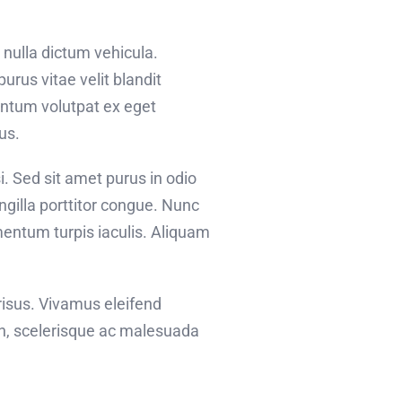
 nulla dictum vehicula.
urus vitae velit blandit
entum volutpat ex eget
us.
i. Sed sit amet purus in odio
ingilla porttitor congue. Nunc
mentum turpis iaculis. Aliquam
risus. Vivamus eleifend
bh, scelerisque ac malesuada