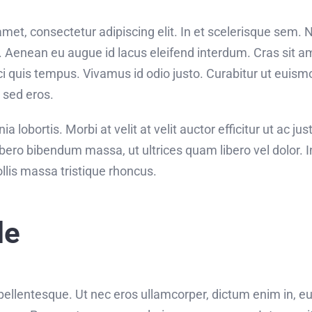
met, consectetur adipiscing elit. In et scelerisque sem.
. Aenean eu augue id lacus eleifend interdum. Cras sit am
rci quis tempus. Vivamus id odio justo. Curabitur ut eui
d sed eros.
a lobortis. Morbi at velit at velit auctor efficitur ut ac just
bero bibendum massa, ut ultrices quam libero vel dolor. In 
is massa tristique rhoncus.
le
s pellentesque. Ut nec eros ullamcorper, dictum enim in, e