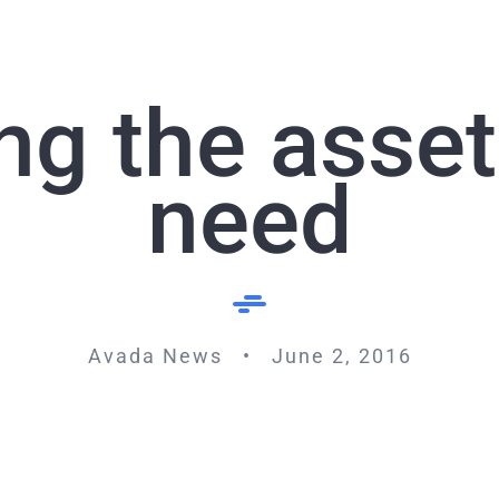
ng the asse
need
Avada News • June 2, 2016