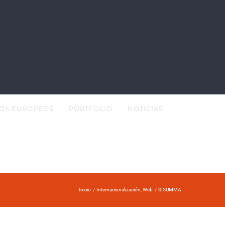
OS EUROPEOS
PORTFOLIO
NOTICIAS
Inicio
Internacionalización
Web
SISUMMA