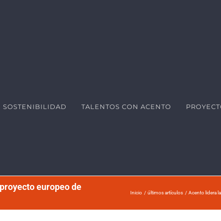
SOSTENIBILIDAD
TALENTOS CON ACENTO
PROYECT
l proyecto europeo de
Inicio
últimos artículos
Acento lidera 