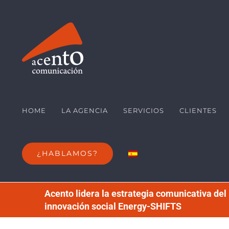
Saltar
al
contenido
HOME
LA AGENCIA
SERVICIOS
CLIENTES
¿HABLAMOS?
Acento lidera la estrategia comunicativa de
innovación social Energy-SHIFTS