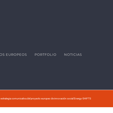
OS EUROPEOS
PORTFOLIO
NOTICIAS
la estrategia comunicativa del proyecto europeo de innovación social Energy-SHIFTS