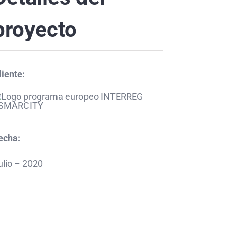
proyecto
liente:
echa:
ulio – 2020