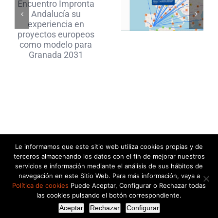
europeo
experiencia
de la
en
investigación
proyectos
e
europeos
innovación
como
modelo
para
Le informamos que este sitio web utiliza cookies propias y de
© Acentoline Comunicación Editora SL -
2026 |
Granada
terceros almacenando los datos con el fin de mejorar nuestros
info@acentocomunicacion.com
|
Política de Privacidad
|
Política de
servicios e información mediante el análisis de sus hábitos de
2031
navegación en este Sitio Web. Para más información, vaya a
Cookies
Política de cookies
Puede Aceptar, Configurar o Rechazar todas
las cookies pulsando el botón correspondiente.
Facebook
YouTube
Instagram
LinkedIn
Aceptar
Rechazar
Configurar