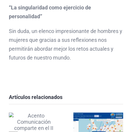
“La singularidad como ejercicio de
personalidad”
Sin duda, un elenco impresionante de hombres y
mujeres que gracias a sus reflexiones nos
Acento
permitirán abordar mejor los retos actuales y
Comunicación
futuros de nuestro mundo.
comparte
Somos
en el II
una
Encuentro
Artículos relacionados
agencia de
Impronta
Granada
Andalucía
en el mapa
su